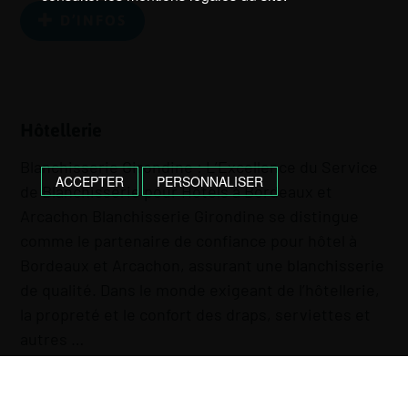
D’INFOS
Hôtellerie
Blanchisserie Girondine : L’Excellence du Service
ACCEPTER
PERSONNALISER
de Blanchisserie pour Hôtels à Bordeaux et
Arcachon Blanchisserie Girondine se distingue
comme le partenaire de confiance pour hôtel à
Bordeaux et Arcachon, assurant une blanchisserie
de qualité. Dans le monde exigeant de l’hôtellerie,
la propreté et le confort des draps, serviettes et
autres …