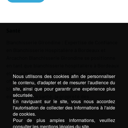
Santé
Blanchisserie Girondine : Expertise de Confiance
en Blanchisserie Hospitalière à Bordeaux et
Arcachon Blanchisserie Girondine se positionne
en tant que blanchisserie hospitalière à Bordeaux
et Arcachon pour les établissements de santé,
Nous utilisons des cookies afin de personnaliser
offrant une expertise inégalée en matière de
le contenu, d'adapter et de mesurer l'audience du
blanchisserie hospitalière. Dans le secteur
site, ainsi que pour garantir une expérience plus
sécurisée.
exigeant de la santé, la propreté des …
En naviguant sur le site, vous nous accordez
l'autorisation de collecter des informations à l'aide
de cookies.
Pour de plus amples informations, veuillez
consulter les mentions légales du site.